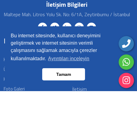
İletişim Bilgileri
Maltepe Mah. Litros Yolu Sk. No: 6/1A, Zeytinburnu / İstanbul
Bu internet sitesinde, kullanıcı deneyimini
Hızlı Menü
geliştirmek ve internet sitesinin verimli
çalışmasını sağlamak amacıyla çerezler
Hakkımızda
kullanılmaktadır.
Ayrıntıları inceleyin
Fatura Bilgileri
Ürünlerimiz
Banka Hesapları
Tamam
Hizmetlerimiz
Çerez Politikası
Foto Galeri
İletişim
Video Galeri
İnsan Kaynakları
E-Katalog
Şirin Reklam olarak Türkiye'de ürettiğimiz reklam ürünlerini