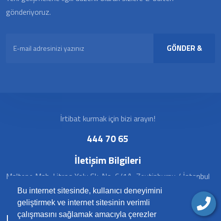
gönderiyoruz.
GÖNDER &
KAYDOL
İrtibat kurmak için bizi arayın!
444 70 65
İletişim Bilgileri
Maltepe Mah. Litros Yolu Sk. No: 6/1A, Zeytinburnu / İstanbul
Bu internet sitesinde, kullanıcı deneyimini
geliştirmek ve internet sitesinin verimli
çalışmasını sağlamak amacıyla çerezler
Hızlı Menü