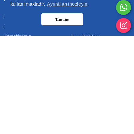
kullanılmaktadır.
Ayrıntıları inceleyin
Hakkımızda
Fatura Bilgileri
Tamam
Ürünlerimiz
Banka Hesapları
Hizmetlerimiz
Çerez Politikası
Foto Galeri
İletişim
Video Galeri
İnsan Kaynakları
E-Katalog
Şirin Reklam olarak Türkiye'de ürettiğimiz reklam ürünlerini
hem iç piyasaya hem de yurt dışı pazarlarına büyük bir
özenle ulaştırıyoruz. Başta; reklam dubaları, trafik ürünleri,
alüminyum ürünler, ledbox, dijital baskı ve bayrak baskı
olmak üzere reklam sektörünün ihtiyacı olan kritik
malzemelerin üretim ve çözümünü kendi tesislerimizde
yapıyoruz.